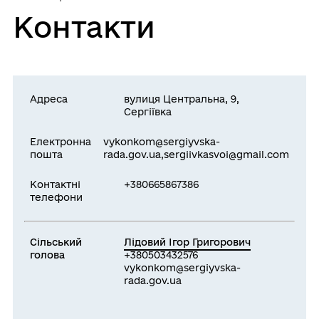
Контакти
Адреса
вулиця Центральна, 9,
Сергіївка
Електронна
vykonkom@sergiyvska-
пошта
rada.gov.ua,sergiivkasvoi@gmail.com
Контактні
+380665867386
телефони
Сільський
Лідовий Ігор Григорович
голова
+380503432576
vykonkom@sergiyvska-
rada.gov.ua